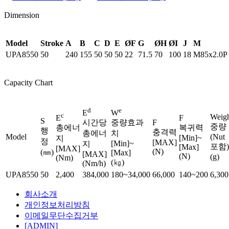
Dimension
Model
Stroke
A
B
C
D
E
ØF
G
ØH
ØI
J
M
UPA8550
50
240
155
50
50
50
22
71.5
70
100
18
M85x2.0P
Capacity Chart
d
e
E
W
c
Weig
F
E
S
F
시간당
중량효과
중량
복귀력
총에너
행
충격력
총에너
치
Model
(Nut
[Min]~
지
정
[MAX]
[Min]~
지
포함)
[Max]
[MAX]
(N)
(㎜)
[Max]
[MAX]
(N)
(g)
(Nm)
(㎏)
(Nm/h)
UPA8550
50
2,400
384,000
180~34,000
66,000
140~200
6,300
회사소개
개인정보처리방침
이메일무단수집거부
[ADMIN]