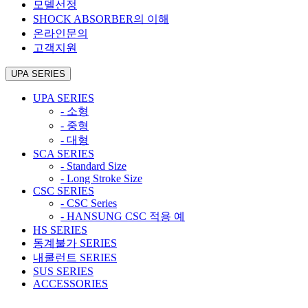
모델선정
SHOCK ABSORBER의 이해
온라인문의
고객지원
UPA SERIES
UPA SERIES
- 소형
- 중형
- 대형
SCA SERIES
- Standard Size
- Long Stroke Size
CSC SERIES
- CSC Series
- HANSUNG CSC 적용 예
HS SERIES
동계불가 SERIES
내쿨런트 SERIES
SUS SERIES
ACCESSORIES